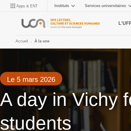
Instituts
Services universitaires
Apps & ENT
L'UF
Accueil
À la une
Le 5 mars 2026
A day in Vichy f
students