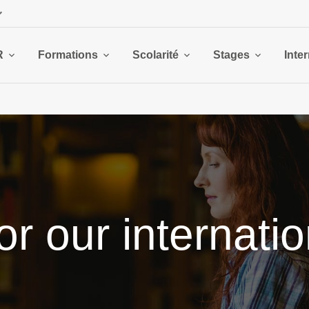
R
Formations
Scolarité
Stages
Inte
or our internatio