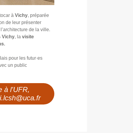
utocar à
Vichy
, préparée
ion de leur présenter
’architecture de la ville.
s Vichy
, la
visite
ns.
ais pour les futur·es
vec un public
e à l'UFR,
ri.lcsh@uca.fr