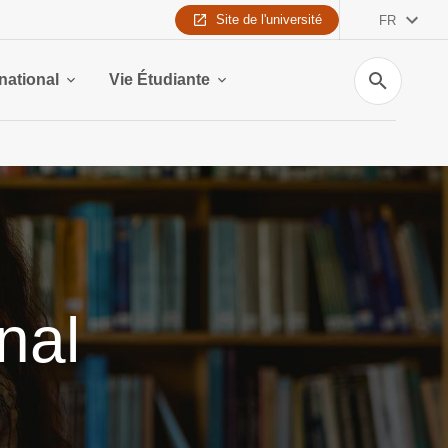
Site de l'université
FR
Recherche
rnational
Vie Étudiante
nal